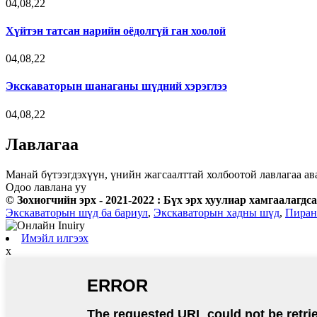
04,08,22
Хүйтэн татсан нарийн оёдолгүй ган хоолой
04,08,22
Экскаваторын шанаганы шүдний хэрэглээ
04,08,22
Лавлагаа
Манай бүтээгдэхүүн, үнийн жагсаалттай холбоотой лавлагаа ава
Одоо лавлана уу
© Зохиогчийн эрх - 2021-2022 : Бүх эрх хуулиар хамгаалагдса
Экскаваторын шүд ба бариул
,
Экскаваторын хадны шүд
,
Пиран
Имэйл илгээх
x