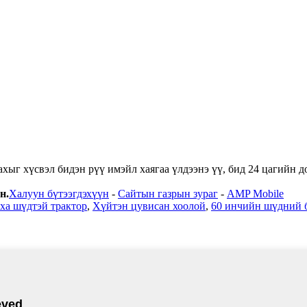
хыг хүсвэл бидэн рүү имэйл хаягаа үлдээнэ үү, бид 24 цагийн д
н.
Халуун бүтээгдэхүүн
-
Сайтын газрын зураг
-
AMP Mobile
ха шүдтэй трактор
,
Хүйтэн цувисан хоолой
,
60 инчийн шүдний 