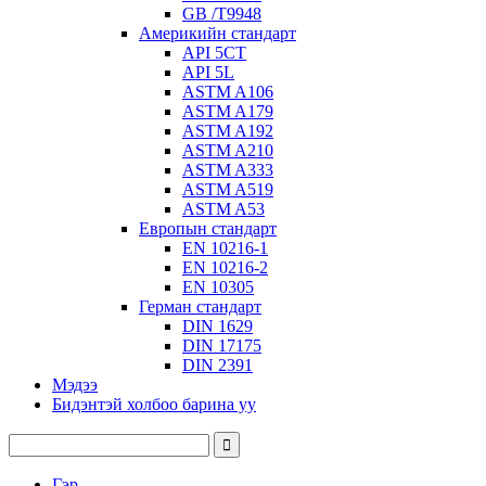
GB /T9948
Америкийн стандарт
API 5CT
API 5L
ASTM A106
ASTM A179
ASTM A192
ASTM A210
ASTM A333
ASTM A519
ASTM A53
Европын стандарт
EN 10216-1
EN 10216-2
EN 10305
Герман стандарт
DIN 1629
DIN 17175
DIN 2391
Мэдээ
Бидэнтэй холбоо барина уу
Гэр