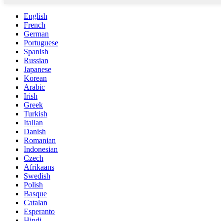
English
French
German
Portuguese
Spanish
Russian
Japanese
Korean
Arabic
Irish
Greek
Turkish
Italian
Danish
Romanian
Indonesian
Czech
Afrikaans
Swedish
Polish
Basque
Catalan
Esperanto
Hindi