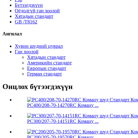
Бүтээгдэхүүн
Оёдолгүй ган хоолой
Хятадын стандарт
GB /T8162
Ангилал
Хувин шүдний цуврал
Ган хоолой
Хятадын стандарт
Америкийн стандарт
Европын стандарт
Герман стандарт
Онцлох бүтээгдэхүүн
PC400/208-70-14270RC Комацу ...
PC300/207-70-14151RC Комацу ...
PC200/205-70-19570RC Комацу ...