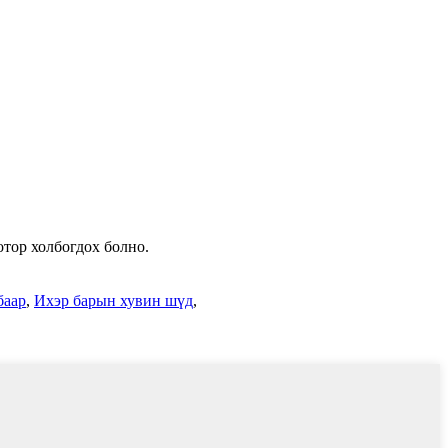
отор холбогдох болно.
баар
,
Ихэр барын хувин шүд
,