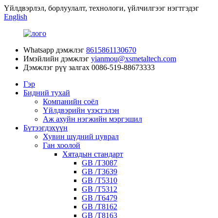
Үйлдвэрлэл, борлуулалт, технологи, үйлчилгээг нэгтгэдэг
English
Whatsapp дэмжлэг
8615861130670
Имэйлийн дэмжлэг
yianmou@xsmetaltech.com
Дэмжлэг рүү залгах
0086-519-88673333
Гэр
Бидний тухай
Компанийн соёл
Үйлдвэрийн үзэсгэлэн
Аж ахуйн нэгжийн мэргэшил
Бүтээгдэхүүн
Хувин шүдний цуврал
Ган хоолой
Хятадын стандарт
GB /T3087
GB /T3639
GB /T5310
GB /T5312
GB /T6479
GB /T8162
GB /T8163