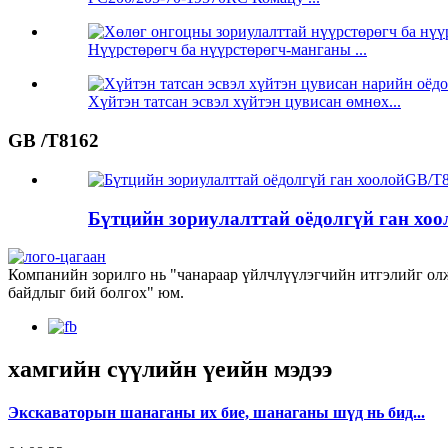
Нүүрстөрөгч ба нүүрстөрөгч-манганы ...
Хүйтэн татсан эсвэл хүйтэн цувисан өмнөх...
GB /T8162
Бүтцийн зориулалттай оёдолгүй ган хо
Компанийн зорилго нь "чанараар үйлчлүүлэгчийн итгэлийг олж 
байдлыг бий болгох" юм.
хамгийн сүүлийн үеийн мэдээ
Экскаваторын шанаганы их бие, шанаганы шүд нь бид...