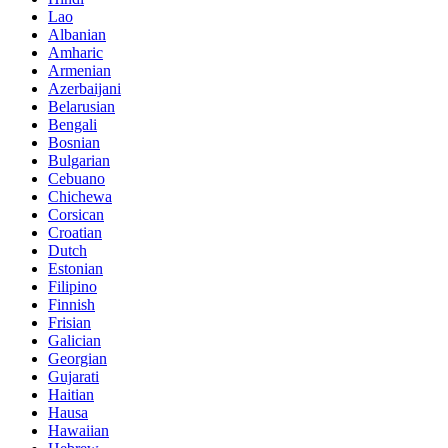
Lao
Albanian
Amharic
Armenian
Azerbaijani
Belarusian
Bengali
Bosnian
Bulgarian
Cebuano
Chichewa
Corsican
Croatian
Dutch
Estonian
Filipino
Finnish
Frisian
Galician
Georgian
Gujarati
Haitian
Hausa
Hawaiian