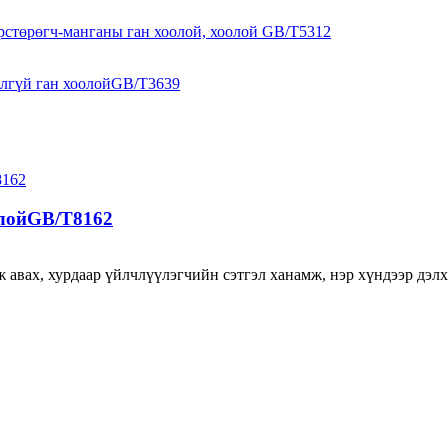
олойGB/T8162
авах, хурдаар үйлчлүүлэгчийн сэтгэл ханамж, нэр хүндээр дэлхи